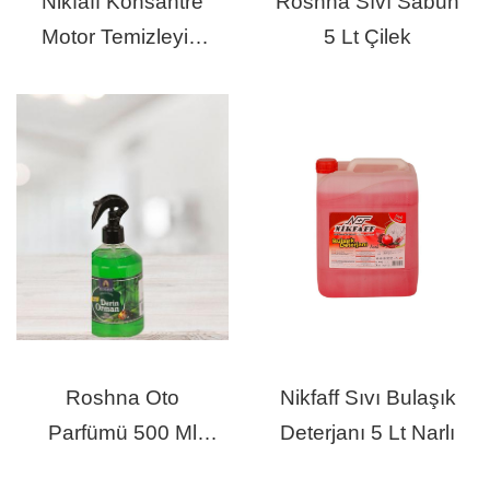
Nikfaff Konsantre
Roshna Sıvı Sabun
Motor Temizleyici
5 Lt Çilek
20 Lt
Roshna Oto
Nikfaff Sıvı Bulaşık
Parfümü 500 Ml
Deterjanı 5 Lt Narlı
Derin Orman