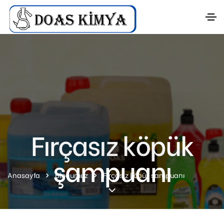
Fırçasız köpük
şampuanı
Anasayfa
Blogumuz
Fırçasız köpük şampuanı