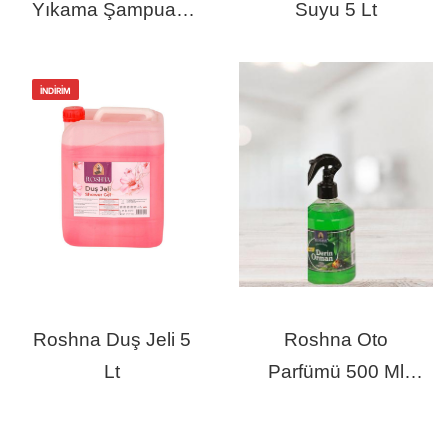
Yıkama Şampuanı
Suyu 5 Lt
5 Lt
İNDIRIM
Roshna Duş Jeli 5
Roshna Oto
Lt
Parfümü 500 Ml
Derin Orman