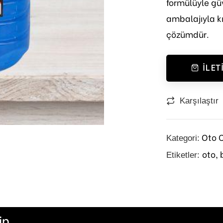
formülüyle güv
ambalajıyla kı
çözümdür.
İLET
Karşılaştır
Oto 
Kategori:
oto,
Etiketler:
ip