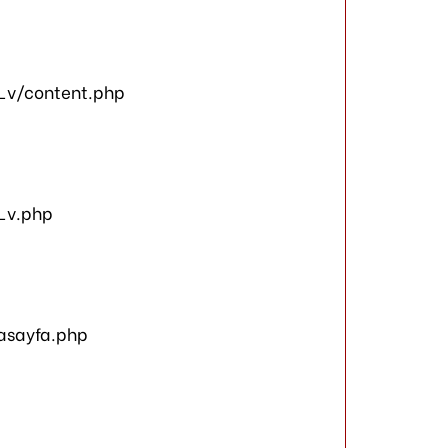
_v/content.php
_v.php
asayfa.php