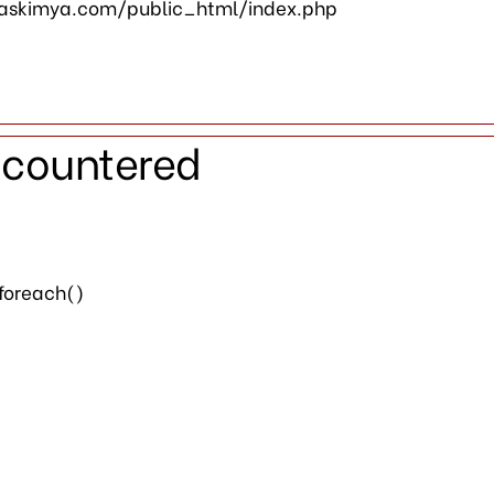
askimya.com/public_html/index.php
ncountered
 foreach()