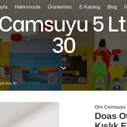
yfa
Hakkımızda
Ürünlerimiz
E-Katalog
Blog
İ
Camsuyu 5 Lt K
30
lık Eksi 30
Oto Camsuyu
Doas O
Kışlık E