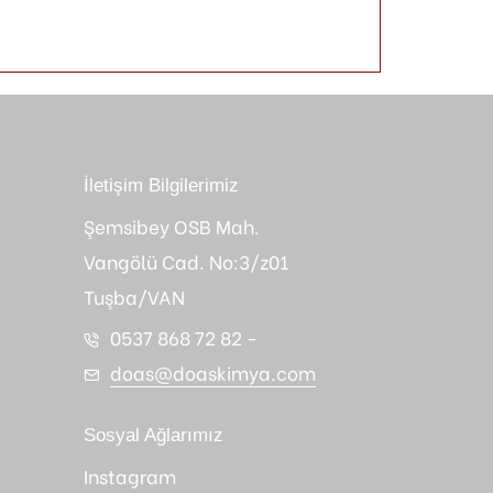
İletişim Bilgilerimiz
Şemsibey OSB Mah.
Vangölü Cad. No:3/z01
Tuşba/VAN
0537 868 72 82
-
doas@doaskimya.com
Sosyal Ağlarımız
Instagram