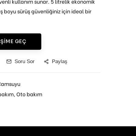
enli kullanım sunar. 5 litrelik ekonomik
ş boyu sürüş güvenliğiniz için ideal bir
IŞIME GEÇ
Soru Sor
Paylaş
Camsuyu
bakım,
Oto bakım