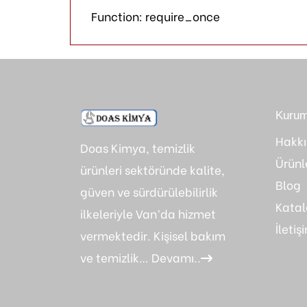
Function: require_once
Kurum
Hakk
Doas Kimya, temizlik
Ürünl
ürünleri sektöründe kalite,
Blog
güven ve sürdürülebilirlik
Kata
ilkeleriyle Van’da hizmet
İletiş
vermektedir. Kişisel bakım
ve temizlik…
Devamı..