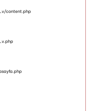
_v/content.php
_v.php
asayfa.php