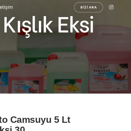
letişim
BIZI ARA
ışlık Eksi
to Camsuyu 5 Lt
ksi 30