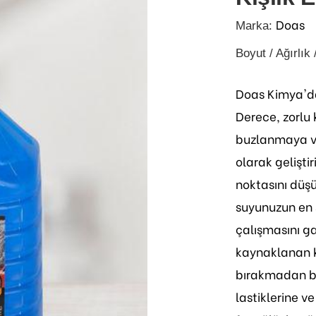
Doas
Marka:
Boyut / Ağırlık 
Doas Kimya'da
Derece, zorlu 
buzlanmaya ve
olarak gelişti
noktasını düşü
suyunuzun en 
çalışmasını ga
kaynaklanan ki
bırakmadan be
lastiklerine 