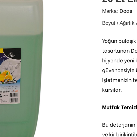
Doas
Marka:
Boyut / Ağırlık 
Yoğun bulaşık 
tasarlanan Doa
hijyende yeni 
güvencesiyle ü
işletmenizin t
karşılar.
Mutfak Temizl
Bu deterjanın 
ve kir birikint