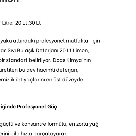
20 Lt,30 Lt
/ Litre:
yükü altındaki profesyonel mutfaklar için
s Sıvı Bulaşık Deterjanı 20 Lt Limon,
bir standart belirliyor. Doas Kimya'nın
retilen bu dev hacimli deterjan,
emizlik ihtiyaçlarını en üst düzeyde
iğinde Profesyonel Güç
güçlü ve konsantre formülü, en zorlu yağ
ilerini bile hızla parçalayarak