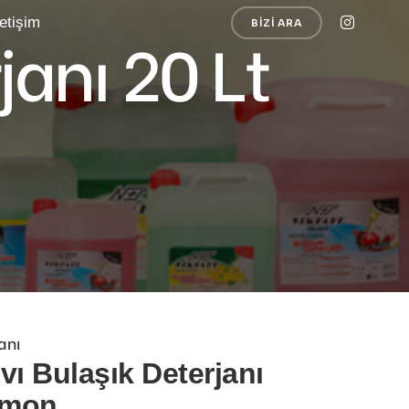
letişim
BIZI ARA
janı 20 Lt
anı
vı Bulaşık Deterjanı
imon