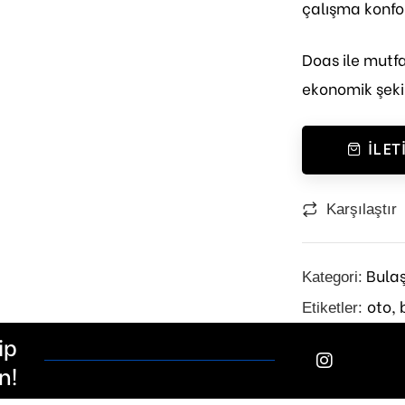
çalışma konfor
Doas ile mutfa
ekonomik şeki
İLET
Karşılaştır
Bulaş
Kategori:
oto,
Etiketler:
ip
n!