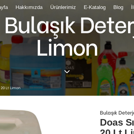
yfa
Hakkımızda
Ürünlerimiz
E-Katalog
Blog
İ
 Bulaşık Deter
Limon
ı 20 Lt Limon
Bulaşık Deterj
Doas Sı
20 Lt L