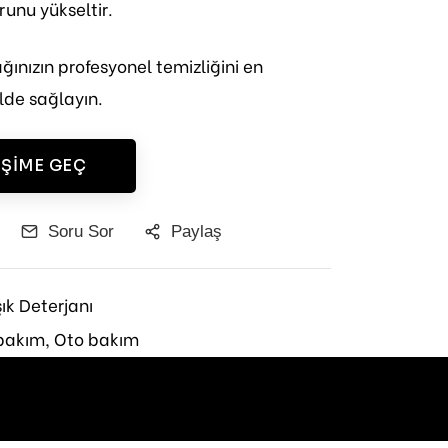
unu yükseltir.
ğınızın profesyonel temizliğini en
lde sağlayın.
IŞIME GEÇ
Soru Sor
Paylaş
ık Deterjanı
bakım,
Oto bakım