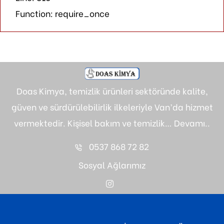
Function: require_once
Doas Kimya, temizlik ürünleri sektöründe kalite,
güven ve sürdürülebilirlik ilkeleriyle Van’da hizmet
vermektedir. Kişisel bakım ve temizlik…
Devamı..
0537 868 72 82
Sosyal Ağlarımız