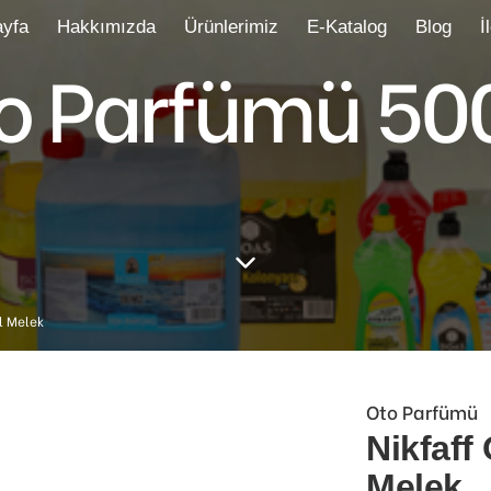
yfa
Hakkımızda
Ürünlerimiz
E-Katalog
Blog
İ
to Parfümü 5
l Melek
Oto Parfümü
Nikfaff
Melek