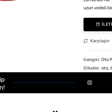
uzun vadeli b
İLET
Karşılaştır
Oto 
Kategori:
oto,
Etiketler:
ip
n!