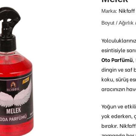
Nikfaff
Marka:
Boyut / Ağırlık 
Yolculuklarını
esintisiyle sar
Oto Parfümü
,
dingin ve saf b
koku, sürüş es
aracınızın hav
Yoğun ve etkil
yok ederken, g
bırakır. Nikfa
zamanda her y