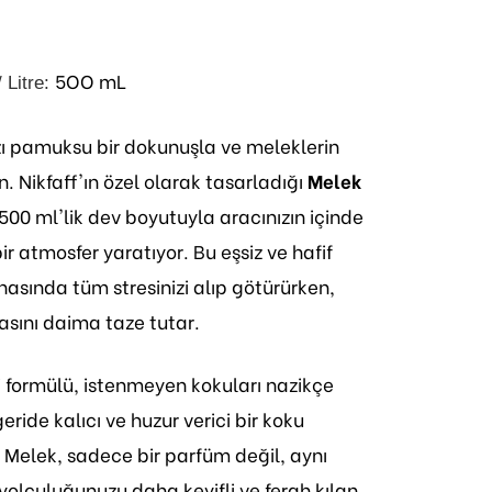
5OO mL
/ Litre:
zı pamuksu bir dokunuşla ve meleklerin
ın. Nikfaff'ın özel olarak tasarladığı
Melek
 500 ml'lik dev boyutuyla aracınızın içinde
ir atmosfer yaratıyor. Bu eşsiz ve hafif
nasında tüm stresinizi alıp götürürken,
asını daima taze tutar.
i formülü, istenmeyen kokuları nazikçe
eride kalıcı ve huzur verici bir koku
ff Melek, sadece bir parfüm değil, aynı
olculuğunuzu daha keyifli ve ferah kılan,