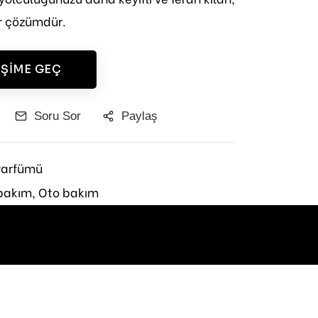
ir çözümdür.
IŞIME GEÇ
Soru Sor
Paylaş
Parfümü
bakım,
Oto bakım