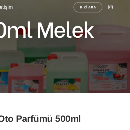
letişim
BIZI ARA
00ml Melek
 Oto Parfümü 500ml