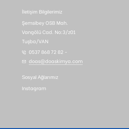
İletişim Bilgilerimiz
Şemsibey OSB Mah.
Vangölü Cad. No:3/z01
Tuşba/VAN
0537 868 72 82
-
doas@doaskimya.com
Sosyal Ağlarımız
Instagram