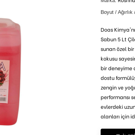
Marka:
Boyut / Ağırlık 
Doas Kimya'nı
Sabun 5 Lt Çil
sunan özel bir
kokusu sayesin
bir deneyime d
dostu formülü
zengin ve yoğu
performansı se
evlerdeki uzun
alanları için 