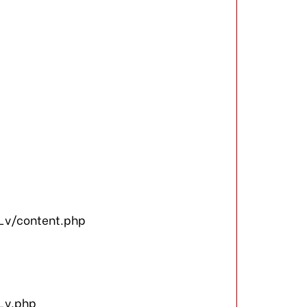
_v/content.php
_v.php