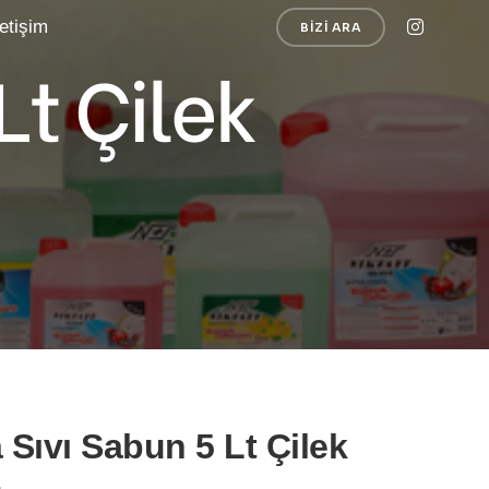
letişim
BIZI ARA
Lt Çilek
Sıvı Sabun 5 Lt Çilek
a