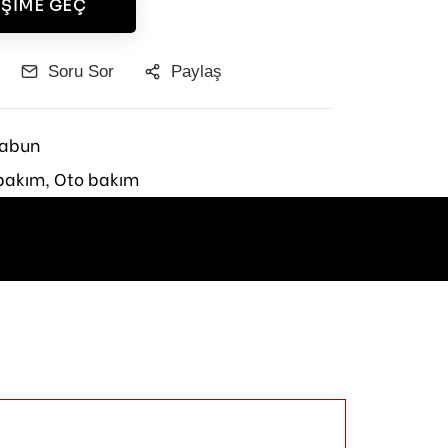
IŞIME GEÇ
Soru Sor
Paylaş
Sabun
bakım,
Oto bakım