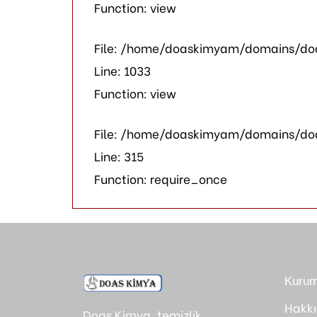
Function: view
File: /home/doaskimyam/domains/doa
Line: 1033
Function: view
File: /home/doaskimyam/domains/do
Line: 315
Function: require_once
Kurum
Hakk
Doas Kimya, temizlik