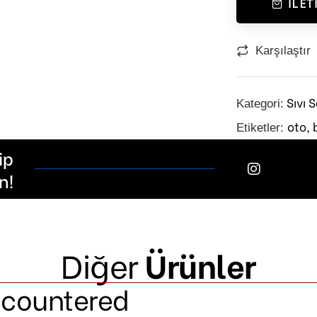
İLET
Karşılaştır
Sıvı 
Kategori:
oto,
Etiketler:
ip
n!
Diğer
Ürünler
ncountered