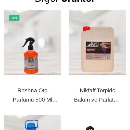
YENI
Roshna Oto
Nikfaff Torpido
Parfümü 500 Ml
Bakım ve Parlatma
Bahar
Sütü 5 Lt